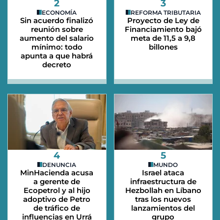
2
3
ECONOMÍA
REFORMA TRIBUTARIA
Sin acuerdo finalizó
Proyecto de Ley de
reunión sobre
Financiamiento bajó
aumento del salario
meta de 11,5 a 9,8
mínimo: todo
billones
apunta a que habrá
decreto
4
5
DENUNCIA
MUNDO
MinHacienda acusa
Israel ataca
a gerente de
infraestructura de
Ecopetrol y al hijo
Hezbollah en Líbano
adoptivo de Petro
tras los nuevos
de tráfico de
lanzamientos del
influencias en Urrá
grupo