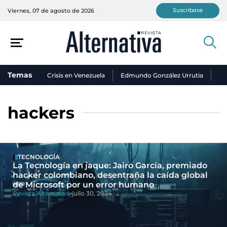
Suscríbase
Viernes, 07 de agosto de 2026
Temas
Crisis en Venezuela
Edmundo González Urrutia
Ni
hackers
TECNOLOGÍA
La Tecnología en jaque: Jairo García, premiado
hacker colombiano, desentraña la caída global
de Microsoft por un error humano
Revista Alternativa
julio 30, 2024