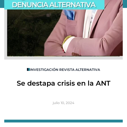
O
INVESTIGACIÓN REVISTA ALTERNATIVA
R
Se destapa crisis en la ANT
B
julio 10, 2024
Item