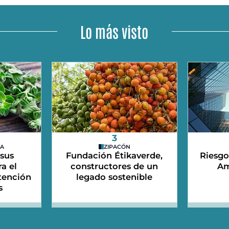
Lo más visto
3
DA
ZIPACÓN
 sus
Fundación Étikaverde,
Riesgo
a el
constructores de un
Am
etención
legado sostenible
s