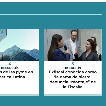
4
5
ECONOMÍA
MEDELLÍN
s de las pyme en
Exfiscal conocida como
érica Latina
‘la dama de hierro’
denuncia “montaje” de
la Fiscalía