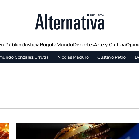
n Público
Justicia
Bogotá
Mundo
Deportes
Arte y Cultura
Opin
n Público
Justicia
Bogotá
Mundo
Deportes
Arte y Cultura
Opin
mundo González Urrutia
Nicolás Maduro
Gustavo Petro
De