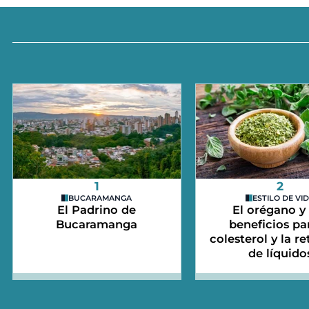
1
2
BUCARAMANGA
ESTILO DE VI
El Padrino de
El orégano y
Bucaramanga
beneficios par
colesterol y la r
de líquido