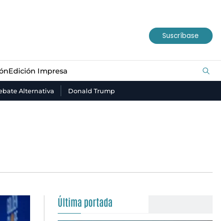
ión
Edición Impresa
Suscríbase
ión
Edición Impresa
bate Alternativa
Donald Trump
Última portada