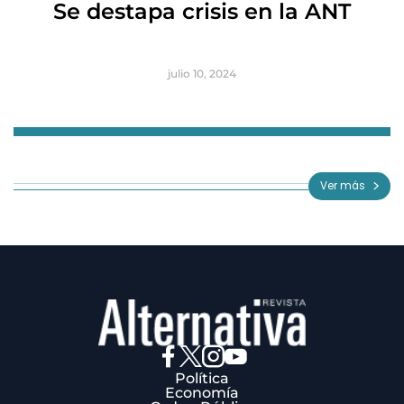
Se destapa crisis en la ANT
B
julio 10, 2024
Item
1
of
Ver más
3
Política
Economía