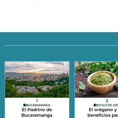
1
2
BUCARAMANGA
ESTILO DE VI
El Padrino de
El orégano y
Bucaramanga
beneficios par