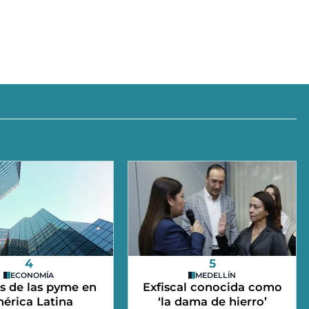
4
5
ECONOMÍA
MEDELLÍN
s de las pyme en
Exfiscal conocida como
érica Latina
‘la dama de hierro’