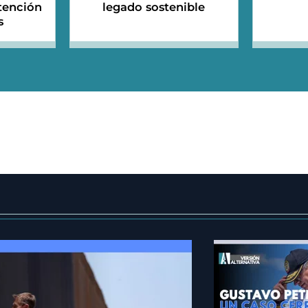
etención
legado sostenible
s