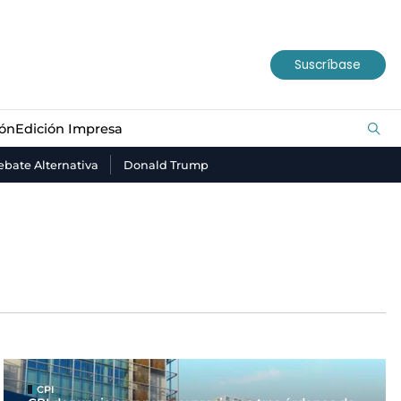
ión
Edición Impresa
Suscríbase
ión
Edición Impresa
bate Alternativa
Donald Trump
CPI