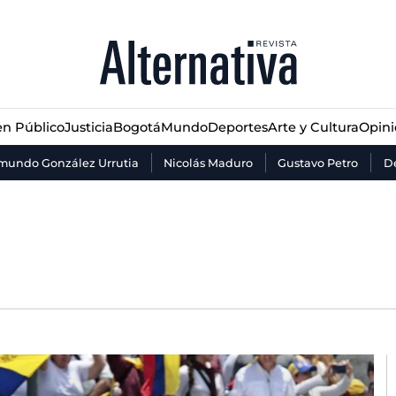
n Público
Justicia
Bogotá
Mundo
Deportes
Arte y Cultura
Opin
n Público
Justicia
Bogotá
Mundo
Deportes
Arte y Cultura
Opin
mundo González Urrutia
Nicolás Maduro
Gustavo Petro
De