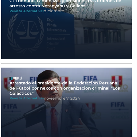
CPI denuncia amenazas y presiones tras órdenes de
arresto contra Netanyahu y Gallant
diciembre 2, 2024
Revista Alternativa
PERÚ
Arrestado el presidente de la Federacion Peruana
de Fútbol por nexos con organización criminal “Los
Galácticos”
noviembre 7, 2024
Revista Alternativa