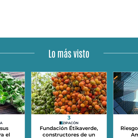
Lo más visto
3
DA
ZIPACÓN
 sus
Fundación Étikaverde,
Riesgo
a el
constructores de un
Am