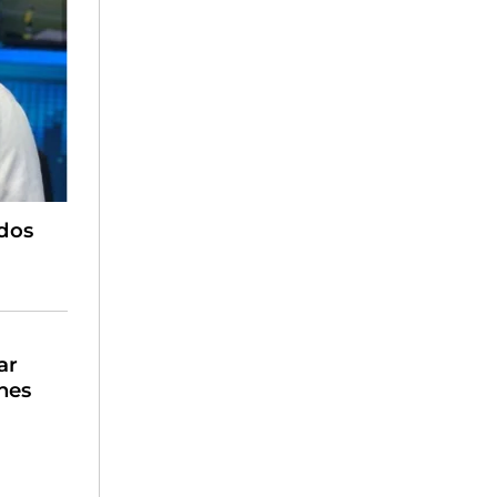
ados
ar
nes