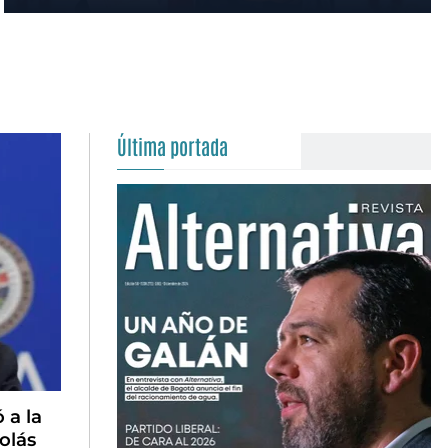
Última portada
 a la
olás