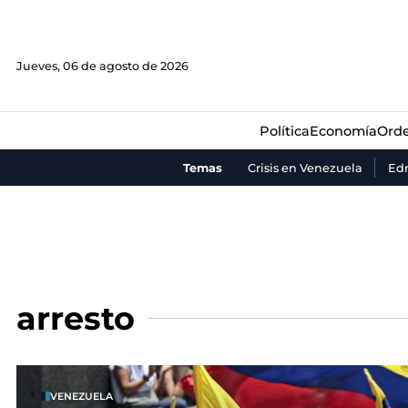
Política
Economía
Orde
Jueves, 06 de agosto de 2026
Política
Economía
Orde
Temas
Crisis en Venezuela
Ed
arresto
VENEZUELA