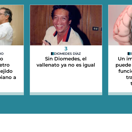
3
RO
DIOMEDES DÍAZ
do
Sin Diomedes, el
Un im
etro
vallenato ya no es igual
puede 
tejido
funci
iano a
tr