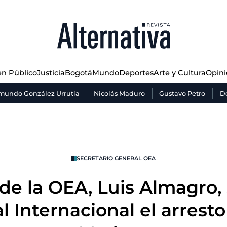
n Público
Justicia
Bogotá
Mundo
Deportes
Arte y Cultura
Opin
n Público
Justicia
Bogotá
Mundo
Deportes
Arte y Cultura
Opin
mundo González Urrutia
Nicolás Maduro
Gustavo Petro
De
SECRETARIO GENERAL OEA
de la OEA, Luis Almagro, s
l Internacional el arresto