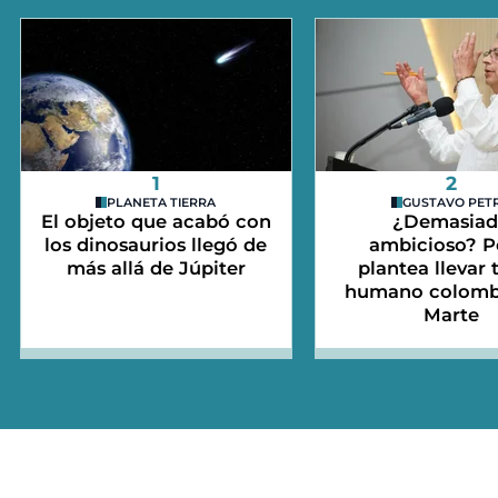
1
2
PLANETA TIERRA
GUSTAVO PET
El objeto que acabó con
¿Demasia
los dinosaurios llegó de
ambicioso? P
más allá de Júpiter
plantea llevar 
humano colomb
Marte