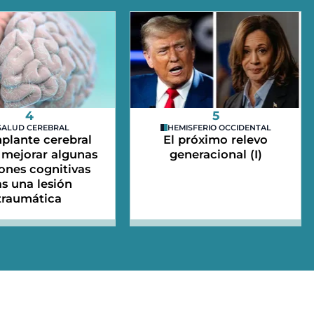
4
5
SALUD CEREBRAL
HEMISFERIO OCCIDENTAL
plante cerebral
El próximo relevo
mejorar algunas
generacional (I)
ones cognitivas
as una lesión
traumática