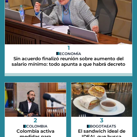
1
ECONOMÍA
Sin acuerdo finalizó reunión sobre aumento del
salario mínimo: todo apunta a que habrá decreto
2
3
COLOMBIA
BOGOTAEATS
Colombia activa
El sandwich ideal de
medidas para
IDEAL que busca