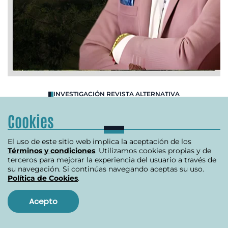
O
INVESTIGACIÓN REVISTA ALTERNATIVA
R
Cookies
Se destapa crisis en la ANT
B
El uso de este sitio web implica la aceptación de los
Términos y condiciones
. Utilizamos cookies propias y de
julio 10, 2024
terceros para mejorar la experiencia del usuario a través de
su navegación. Si continúas navegando aceptas su uso.
Política de Cookies
.
Item
Acepto
1
of
Ver más
3