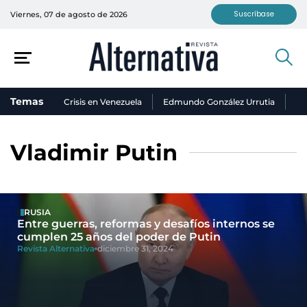
Suscríbase
Viernes, 07 de agosto de 2026
Temas
Crisis en Venezuela
Edmundo González Urrutia
Ni
Vladimir Putin
RUSIA
Entre guerras, reformas y desafíos internos se
cumplen 25 años del poder de Putin
Revista Alternativa
diciembre 31, 2024