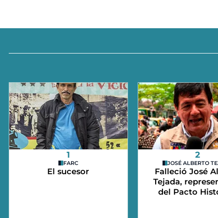
1
2
FARC
JOSÉ ALBERTO T
El sucesor
Falleció José A
Tejada, represe
del Pacto Hist