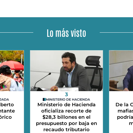
Lo más visto
3
EJADA
MINISTERIO DE HACIENDA
lberto
Ministerio de Hacienda
De la C
ntante
oficializa recorte de
mafias
órico
$28,3 billones en el
podrí
presupuesto por baja en
m
recaudo tributario