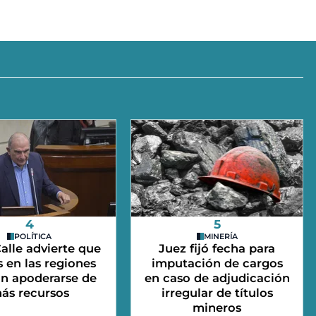
4
5
POLÍTICA
MINERÍA
alle advierte que
Juez fijó fecha para
 en las regiones
imputación de cargos
an apoderarse de
en caso de adjudicación
ás recursos
irregular de títulos
mineros