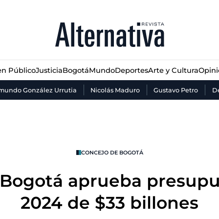
n Público
Justicia
Bogotá
Mundo
Deportes
Arte y Cultura
Opin
n Público
Justicia
Bogotá
Mundo
Deportes
Arte y Cultura
Opin
mundo González Urrutia
Nicolás Maduro
Gustavo Petro
De
CONCEJO DE BOGOTÁ
 Bogotá aprueba presupue
2024 de $33 billones