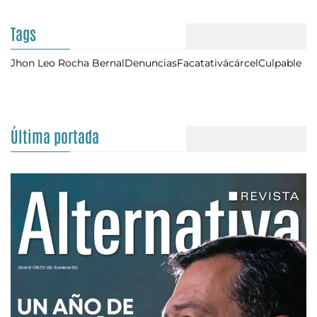
Tags
Jhon Leo Rocha Bernal
Denuncias
Facatativá
cárcel
Culpable
Última portada