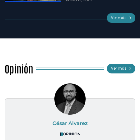
Ver más
Opinión
Ver más
César Álvarez
OPINIÓN