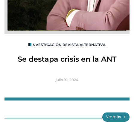
O
INVESTIGACIÓN REVISTA ALTERNATIVA
R
Se destapa crisis en la ANT
B
julio 10, 2024
Item
1
of
Ver más
3