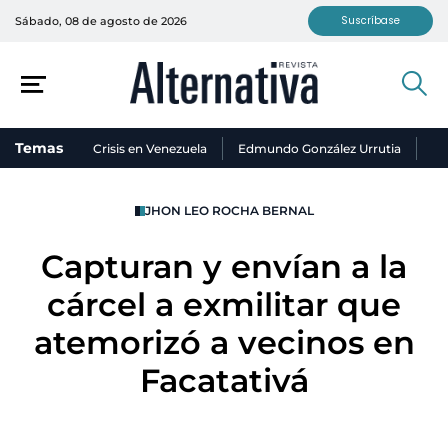
Suscríbase
Sábado, 08 de agosto de 2026
Temas
Crisis en Venezuela
Edmundo González Urrutia
Ni
JHON LEO ROCHA BERNAL
Capturan y envían a la
cárcel a exmilitar que
atemorizó a vecinos en
Facatativá