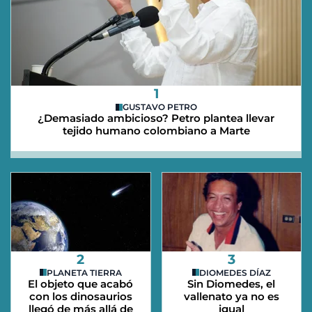
1
GUSTAVO PETRO
¿Demasiado ambicioso? Petro plantea llevar
tejido humano colombiano a Marte
2
3
PLANETA TIERRA
DIOMEDES DÍAZ
El objeto que acabó
Sin Diomedes, el
con los dinosaurios
vallenato ya no es
llegó de más allá de
igual