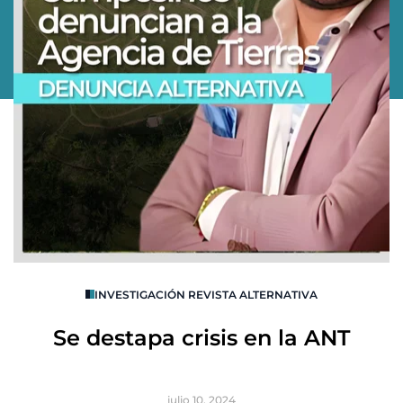
O
INVESTIGACIÓN REVISTA ALTERNATIVA
R
Se destapa crisis en la ANT
B
julio 10, 2024