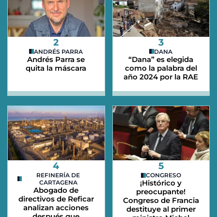
2
3
ANDRÉS PARRA
DANA
Andrés Parra se
“Dana” es elegida
quita la máscara
como la palabra del
año 2024 por la RAE
4
5
REFINERÍA DE
CONGRESO
¡Histórico y
CARTAGENA
Abogado de
preocupante!
directivos de Reficar
Congreso de Francia
analizan acciones
destituye al primer
después que