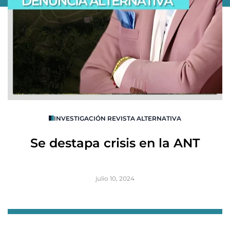
O
INVESTIGACIÓN REVISTA ALTERNATIVA
R
Se destapa crisis en la ANT
B
julio 10, 2024
Item
1