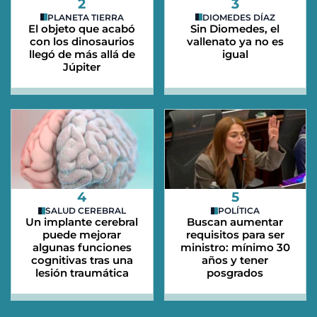
2
3
PLANETA TIERRA
DIOMEDES DÍAZ
El objeto que acabó
Sin Diomedes, el
con los dinosaurios
vallenato ya no es
llegó de más allá de
igual
Júpiter
4
5
SALUD CEREBRAL
POLÍTICA
Un implante cerebral
Buscan aumentar
puede mejorar
requisitos para ser
algunas funciones
ministro: mínimo 30
cognitivas tras una
años y tener
lesión traumática
posgrados