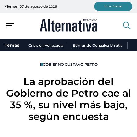
Suscríbase
Viernes, 07 de agosto de 2026
Temas
Crisis en Venezuela
Edmundo González Urrutia
Ni
GOBIERNO GUSTAVO PETRO
La aprobación del
Gobierno de Petro cae al
35 %, su nivel más bajo,
según encuesta