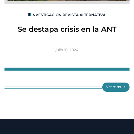
O
INVESTIGACIÓN REVISTA ALTERNATIVA
R
Se destapa crisis en la ANT
B
julio 10, 2024
Item
1
of
Ver más
3