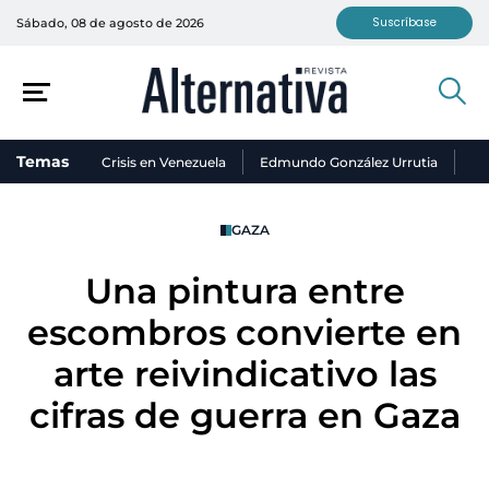
Suscríbase
Sábado, 08 de agosto de 2026
Temas
Crisis en Venezuela
Edmundo González Urrutia
Ni
GAZA
Una pintura entre
escombros convierte en
arte reivindicativo las
cifras de guerra en Gaza