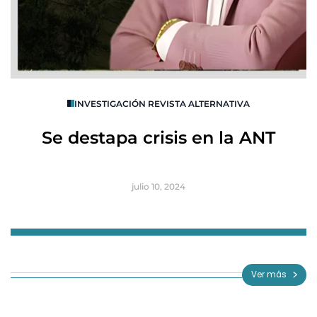
O
INVESTIGACIÓN REVISTA ALTERNATIVA
R
Se destapa crisis en la ANT
B
julio 10, 2024
Item
1
of
Ver más
3