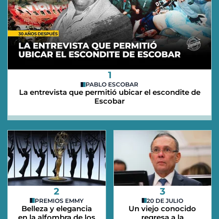
1
PABLO ESCOBAR
La entrevista que permitió ubicar el escondite de
Escobar
2
3
PREMIOS EMMY
20 DE JULIO
Belleza y elegancia
Un viejo conocido
en la alfombra de los
regresa a la