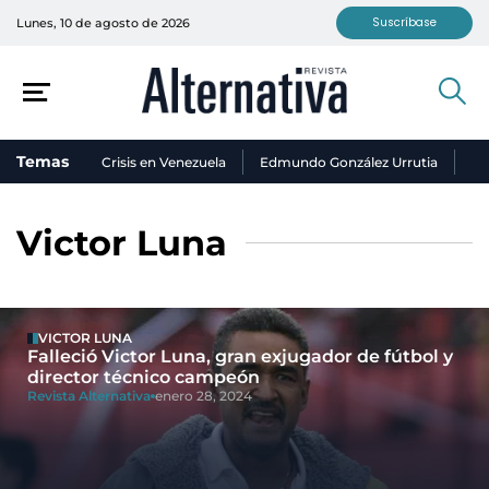
Suscríbase
Lunes, 10 de agosto de 2026
Temas
Crisis en Venezuela
Edmundo González Urrutia
Ni
Victor Luna
VICTOR LUNA
Falleció Victor Luna, gran exjugador de fútbol y
director técnico campeón
Revista Alternativa
enero 28, 2024