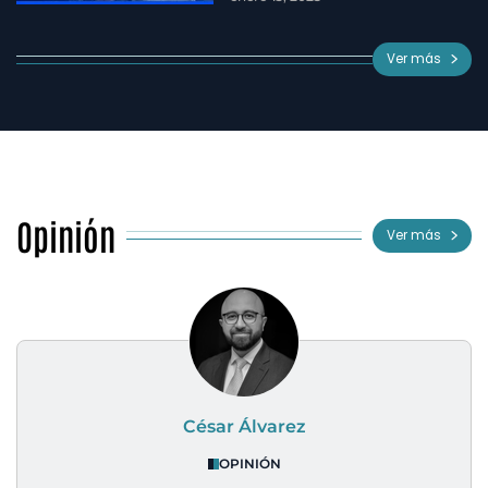
Ver más
Opinión
Ver más
César Álvarez
OPINIÓN