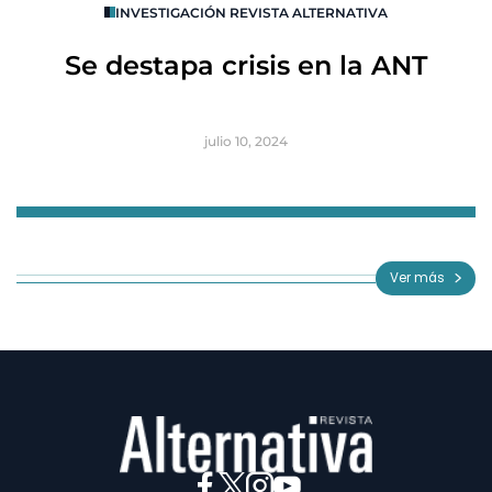
INVESTIGACIÓN REVISTA ALTERNATIVA
R
Se destapa crisis en la ANT
B
julio 10, 2024
Item
1
of
Ver más
3