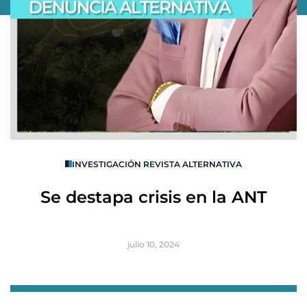
O
INVESTIGACIÓN REVISTA ALTERNATIVA
R
Se destapa crisis en la ANT
B
julio 10, 2024
Item