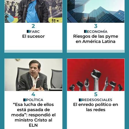
2
3
FARC
ECONOMÍA
El sucesor
Riesgos de las pyme
en América Latina
4
5
POLÍTICA
REDESOSCIALES
“Esa lucha de ellos
El enredo político en
está pasada de
las redes
moda”: respondió el
ministro Cristo al
ELN