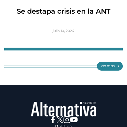
R
Se destapa crisis en la ANT
B
julio 10, 2024
Item
1
of
Ver más
3
Política