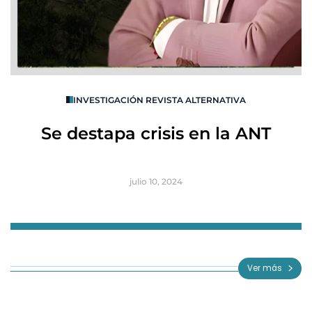
O
INVESTIGACIÓN REVISTA ALTERNATIVA
R
Se destapa crisis en la ANT
B
julio 10, 2024
Item
1
of
Ver más
3