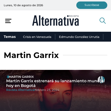
Suscríbase
Lunes, 10 de agosto de 2026
Temas
Crisis en Venezuela
Edmundo González Urrutia
Ni
Martin Garrix
MARTIN GARRIX
Martin Garrix estrenará su lanzamiento mundial
hoy en Bogotá
Revista Alternativa
febrero 23, 2024