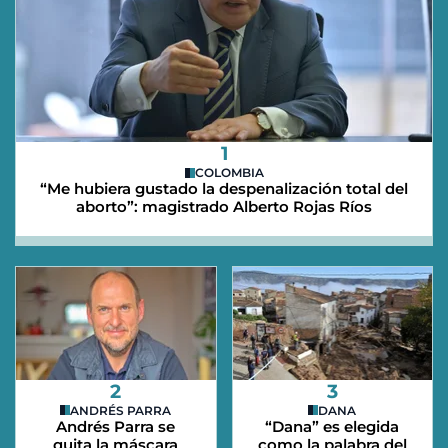
1
COLOMBIA
“Me hubiera gustado la despenalización total del
aborto”: magistrado Alberto Rojas Ríos
2
3
ANDRÉS PARRA
DANA
Andrés Parra se
“Dana” es elegida
quita la máscara
como la palabra del