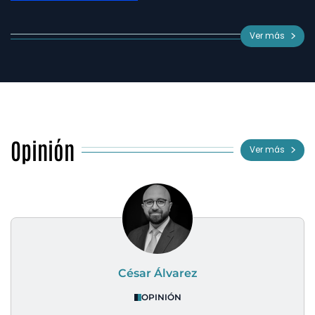
Ver más
Opinión
Ver más
César Álvarez
OPINIÓN