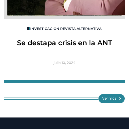
O
INVESTIGACIÓN REVISTA ALTERNATIVA
R
Se destapa crisis en la ANT
B
julio 10, 2024
Item
1
of
Ver más
3