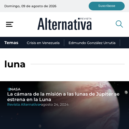
Suscríbase
Domingo, 09 de agosto de 2026
Temas
Crisis en Venezuela
Edmundo González Urrutia
Ni
luna
NASA
La cámara de la misión a las lunas de Júpiter se
estrena en la Luna
Revista Alternativa
agosto 24, 2024