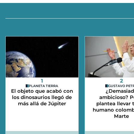
1
2
PLANETA TIERRA
GUSTAVO PET
El objeto que acabó con
¿Demasia
los dinosaurios llegó de
ambicioso? P
más allá de Júpiter
plantea llevar 
humano colomb
Marte