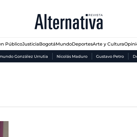
n Público
Justicia
Bogotá
Mundo
Deportes
Arte y Cultura
Opin
n Público
Justicia
Bogotá
Mundo
Deportes
Arte y Cultura
Opin
mundo González Urrutia
Nicolás Maduro
Gustavo Petro
De