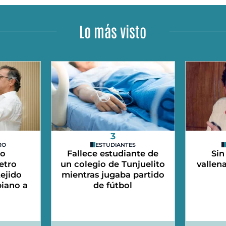
Lo más visto
3
RO
ESTUDIANTES
do
Fallece estudiante de
Sin
etro
un colegio de Tunjuelito
vallen
tejido
mientras jugaba partido
iano a
de fútbol