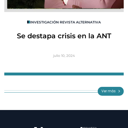
O
INVESTIGACIÓN REVISTA ALTERNATIVA
R
Se destapa crisis en la ANT
B
julio 10, 2024
Item
1
of
Ver más
3