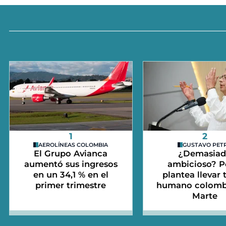
1
2
AEROLÍNEAS COLOMBIA
GUSTAVO PET
El Grupo Avianca
¿Demasia
aumentó sus ingresos
ambicioso? P
en un 34,1 % en el
plantea llevar 
primer trimestre
humano colomb
Marte