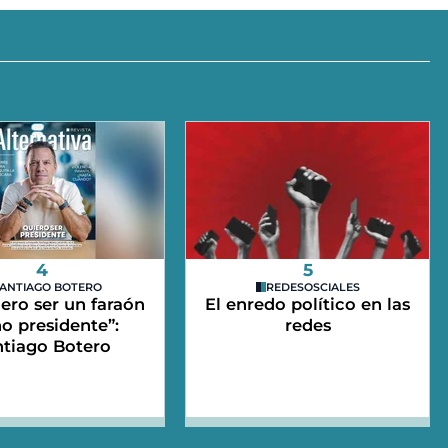
4
5
ANTIAGO BOTERO
REDESOSCIALES
ero ser un faraón
El enredo político en las
o presidente”:
redes
ntiago Botero