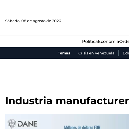
Política
Economía
Orde
Sábado, 08 de agosto de 2026
Política
Economía
Orde
Temas
Crisis en Venezuela
Ed
Industria manufacture