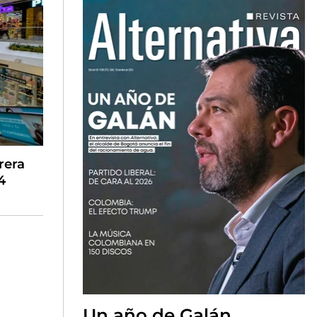
rera
4
Un año de Galán