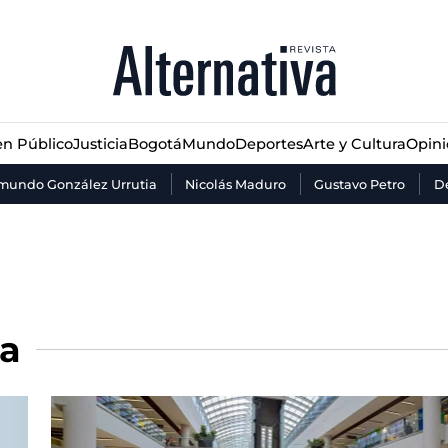
n Público
Justicia
Bogotá
Mundo
Deportes
Arte y Cultura
Opin
n Público
Justicia
Bogotá
Mundo
Deportes
Arte y Cultura
Opin
mundo González Urrutia
Nicolás Maduro
Gustavo Petro
De
ra