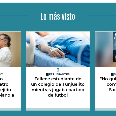
Lo más visto
3
RO
ESTUDIANTES
S
do
Fallece estudiante de
“No qui
etro
un colegio de Tunjuelito
com
tejido
mientras jugaba partido
Sa
iano a
de fútbol