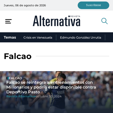
Suscríbase
Jueves, 06 de agosto de 2026
Temas
Crisis en Venezuela
Edmundo González Urrutia
Ni
Falcao
FALCAO
Falcao se reintegra a entrenamientos con
Millonarios y podría estar disponible contra
Deportivo Pasto
Revista Alternativa
octubre 30, 2024