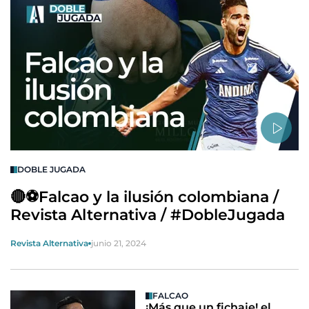
DOBLE JUGADA
🔴⚽Falcao y la ilusión colombiana /
Revista Alternativa / #DobleJugada
Revista Alternativa
junio 21, 2024
FALCAO
¡Más que un fichaje! el