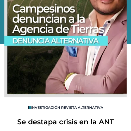
O
INVESTIGACIÓN REVISTA ALTERNATIVA
R
Se destapa crisis en la ANT
B