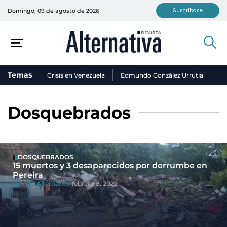
Suscríbase
Domingo, 09 de agosto de 2026
Temas
Crisis en Venezuela
Edmundo González Urrutia
Ni
Dosquebrados
DOSQUEBRADOS
15 muertos y 3 desaparecidos por derrumbe en
Pereira
Revista Alternativa
febrero 8, 2022