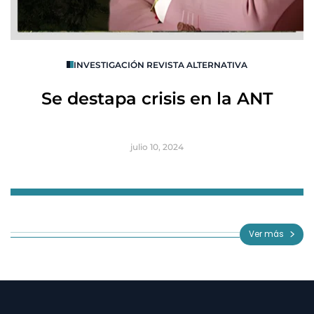
O
INVESTIGACIÓN REVISTA ALTERNATIVA
R
Se destapa crisis en la ANT
B
julio 10, 2024
Item
1
of
Ver más
3