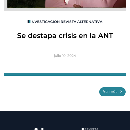
O
INVESTIGACIÓN REVISTA ALTERNATIVA
R
Se destapa crisis en la ANT
B
julio 10, 2024
Item
1
of
Ver más
3