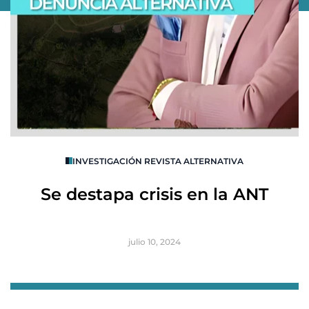
O
INVESTIGACIÓN REVISTA ALTERNATIVA
R
Se destapa crisis en la ANT
B
julio 10, 2024
Item
1