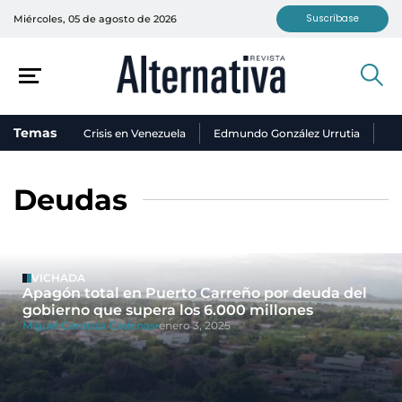
Suscríbase
Miércoles, 05 de agosto de 2026
Temas
Crisis en Venezuela
Edmundo González Urrutia
Ni
Deudas
VICHADA
Apagón total en Puerto Carreño por deuda del
gobierno que supera los 6.000 millones
Miguel Cardoza Cadenas
enero 3, 2025