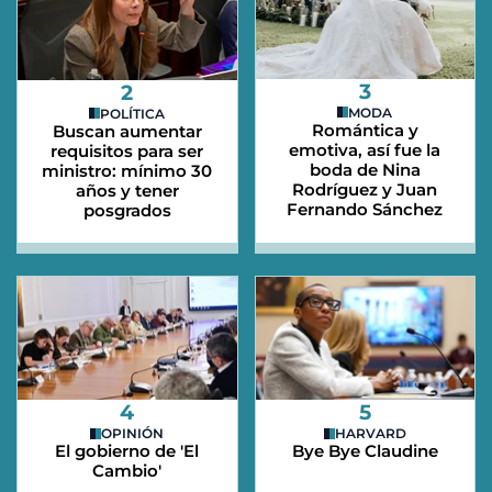
3
2
MODA
POLÍTICA
Romántica y
Buscan aumentar
emotiva, así fue la
requisitos para ser
boda de Nina
ministro: mínimo 30
Rodríguez y Juan
años y tener
Fernando Sánchez
posgrados
4
5
OPINIÓN
HARVARD
El gobierno de 'El
Bye Bye Claudine
Cambio'