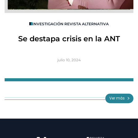
O
INVESTIGACIÓN REVISTA ALTERNATIVA
R
Se destapa crisis en la ANT
B
julio 10, 2024
Item
1
of
Ver más
3