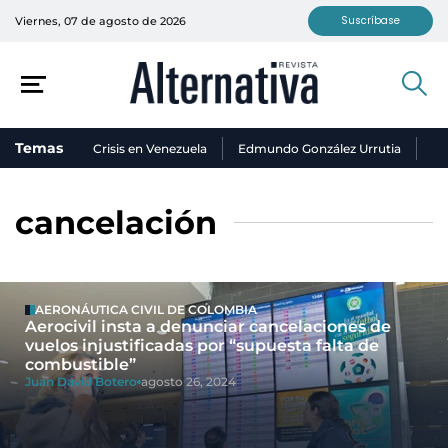
Suscríbase
Viernes, 07 de agosto de 2026
Temas
Crisis en Venezuela
Edmundo González Urrutia
Ni
cancelación
AERONÁUTICA CIVIL DE COLOMBIA
Aerocivil insta a denunciar cancelaciones de
vuelos injustificadas por “supuesta falta de
combustible”
Juan David Botero
agosto 26, 2024