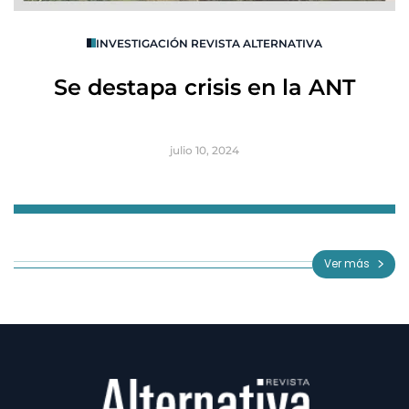
O
INVESTIGACIÓN REVISTA ALTERNATIVA
R
Se destapa crisis en la ANT
B
julio 10, 2024
Item
1
of
Ver más
3