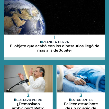
1
PLANETA TIERRA
El objeto que acabó con los dinosaurios llegó de
más allá de Júpiter
2
3
GUSTAVO PETRO
ESTUDIANTES
¿Demasiado
Fallece estudiante
ambicioso? Petro
de un colegio de