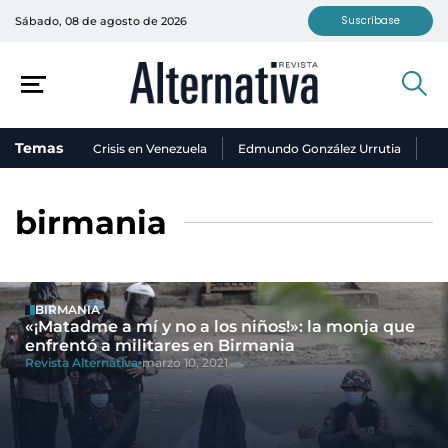
Suscríbase
Sábado, 08 de agosto de 2026
Temas
Crisis en Venezuela
Edmundo González Urrutia
Ni
birmania
BIRMANIA
«¡Matadme a mí y no a los niños!»: la monja que
enfrentó a militares en Birmania
Revista Alternativa
marzo 10, 2021