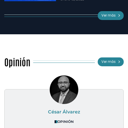
Ver más
Opinión
Ver más
César Álvarez
OPINIÓN