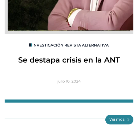
O
INVESTIGACIÓN REVISTA ALTERNATIVA
R
Se destapa crisis en la ANT
B
julio 10, 2024
Item
1
of
Ver más
3