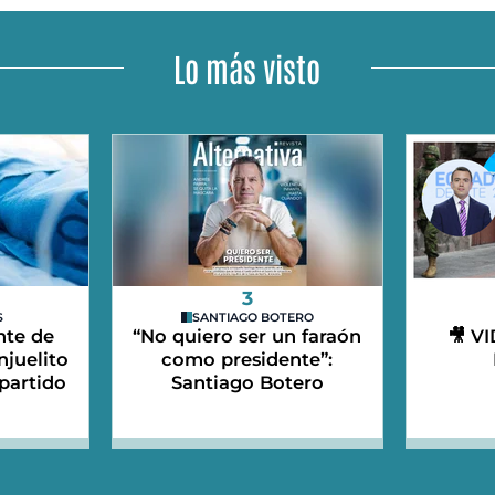
Lo más visto
3
S
SANTIAGO BOTERO
nte de
“No quiero ser un faraón
🎥 V
njuelito
como presidente”:
partido
Santiago Botero