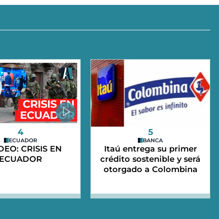
4
5
ECUADOR
BANCA
IDEO: CRISIS EN
Itaú entrega su primer
ECUADOR
crédito sostenible y será
otorgado a Colombina