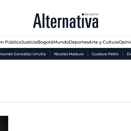
n Público
Justicia
Bogotá
Mundo
Deportes
Arte y Cultura
Opin
n Público
Justicia
Bogotá
Mundo
Deportes
Arte y Cultura
Opin
mundo González Urrutia
Nicolás Maduro
Gustavo Petro
De