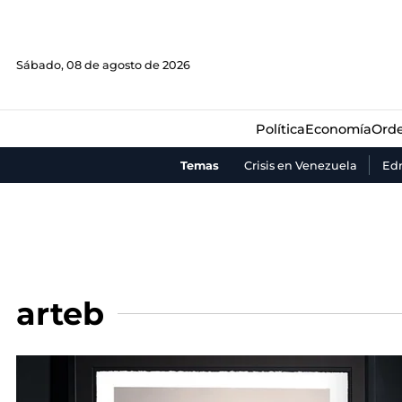
Política
Economía
Orde
Sábado, 08 de agosto de 2026
Política
Economía
Orde
Temas
Crisis en Venezuela
Ed
arteb