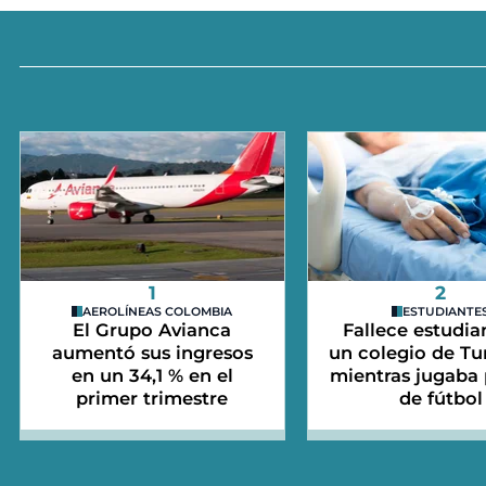
1
2
AEROLÍNEAS COLOMBIA
ESTUDIANTE
El Grupo Avianca
Fallece estudia
aumentó sus ingresos
un colegio de Tu
en un 34,1 % en el
mientras jugaba 
primer trimestre
de fútbol