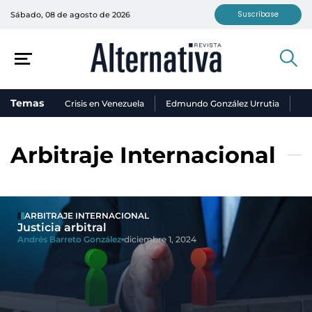
Suscríbase
Sábado, 08 de agosto de 2026
Temas
Crisis en Venezuela
Edmundo González Urrutia
Ni
Arbitraje Internacional
ARBITRAJE INTERNACIONAL
Justicia arbitral
Andrés Barreto González
diciembre 1, 2024