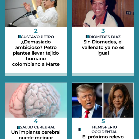
2
3
GUSTAVO PETRO
DIOMEDES DÍAZ
¿Demasiado
Sin Diomedes, el
ambicioso? Petro
vallenato ya no es
plantea llevar tejido
igual
humano
colombiano a Marte
4
5
SALUD CEREBRAL
HEMISFERIO
Un implante cerebral
OCCIDENTAL
El próximo relevo
puede mejorar