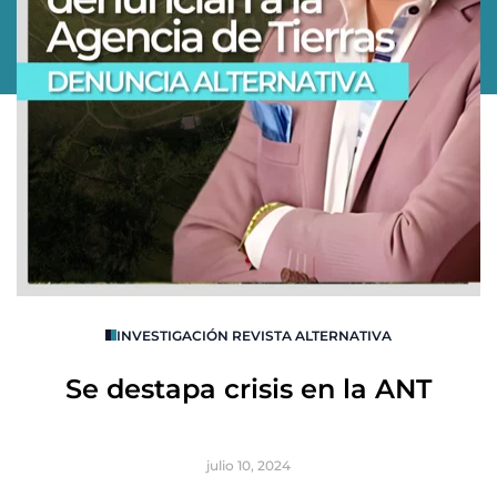
O
INVESTIGACIÓN REVISTA ALTERNATIVA
R
Se destapa crisis en la ANT
B
julio 10, 2024