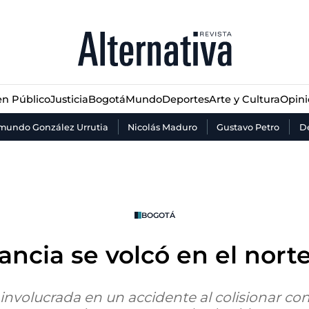
n Público
Justicia
Bogotá
Mundo
Deportes
Arte y Cultura
Opin
n Público
Justicia
Bogotá
Mundo
Deportes
Arte y Cultura
Opin
mundo González Urrutia
Nicolás Maduro
Gustavo Petro
De
BOGOTÁ
ncia se volcó en el nort
involucrada en un accidente al colisionar co