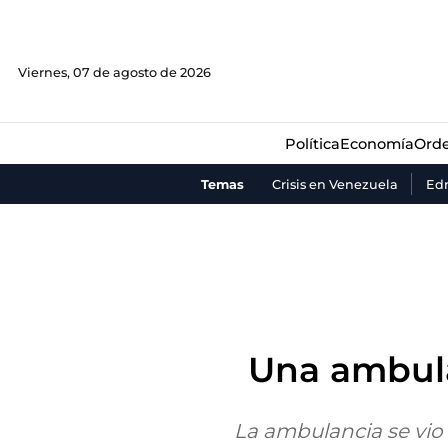
Política
Economía
Orde
Viernes, 07 de agosto de 2026
Política
Economía
Orde
Temas
Crisis en Venezuela
Ed
Una ambula
La ambulancia se vio 