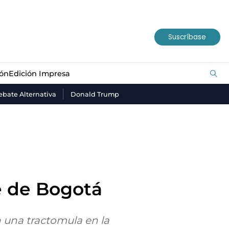
ión
Edición Impresa
Suscríbase
ión
Edición Impresa
bate Alternativa
Donald Trump
e de Bogotá
n una tractomula en la