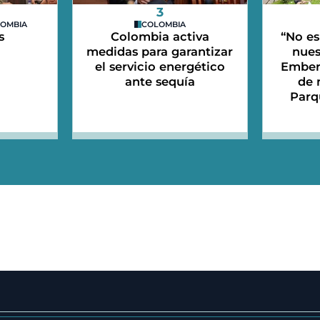
3
LOMBIA
COLOMBIA
s
Colombia activa
“No es
medidas para garantizar
nues
el servicio energético
Emberá
ante sequía
de 
Parq