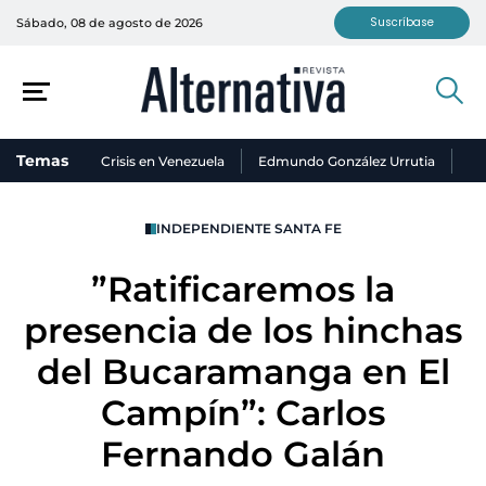
Suscríbase
Sábado, 08 de agosto de 2026
Temas
Crisis en Venezuela
Edmundo González Urrutia
Ni
INDEPENDIENTE SANTA FE
”Ratificaremos la
presencia de los hinchas
del Bucaramanga en El
Campín”: Carlos
Fernando Galán