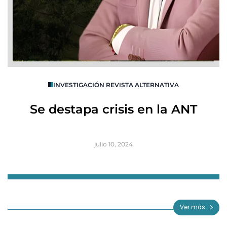
O
INVESTIGACIÓN REVISTA ALTERNATIVA
R
Se destapa crisis en la ANT
B
julio 10, 2024
Item
1
of
Ver más
3