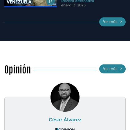
Revista Alternativa
enero 13, 2025
Ver más
Opinión
Ver más
César Álvarez
OPINIÓN