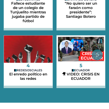
Fallece estudiante
“No quiero ser un
de un colegio de
faraón como
Tunjuelito mientras
presidente”:
jugaba partido de
Santiago Botero
fútbol
4
5
REDESOSCIALES
ECUADOR
El enredo político en
🎥 VIDEO: CRISIS EN
las redes
ECUADOR