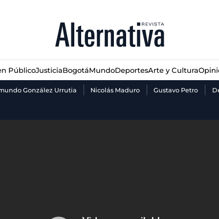
n Público
Justicia
Bogotá
Mundo
Deportes
Arte y Cultura
Opin
n Público
Justicia
Bogotá
Mundo
Deportes
Arte y Cultura
Opin
mundo González Urrutia
Nicolás Maduro
Gustavo Petro
De