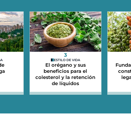
3
GA
ESTILO DE VIDA
de
El orégano y sus
Funda
ga
beneficios para el
cons
colesterol y la retención
leg
de líquidos