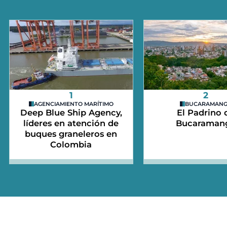
1
2
AGENCIAMIENTO MARÍTIMO
BUCARAMAN
Deep Blue Ship Agency,
El Padrino 
líderes en atención de
Bucaraman
buques graneleros en
Colombia