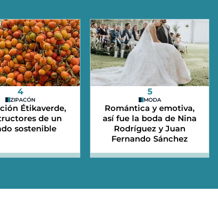
4
5
ZIPACÓN
MODA
ción Étikaverde,
Romántica y emotiva,
tructores de un
así fue la boda de Nina
ado sostenible
Rodríguez y Juan
Fernando Sánchez