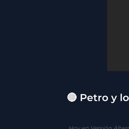
🔴 Petro y l
Hoy en Versión Alter