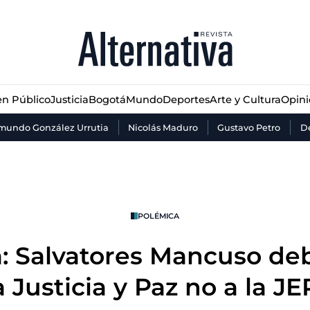
n Público
Justicia
Bogotá
Mundo
Deportes
Arte y Cultura
Opin
n Público
Justicia
Bogotá
Mundo
Deportes
Arte y Cultura
Opin
mundo González Urrutia
Nicolás Maduro
Gustavo Petro
De
POLÉMICA
a: Salvatores Mancuso de
a Justicia y Paz no a la JE