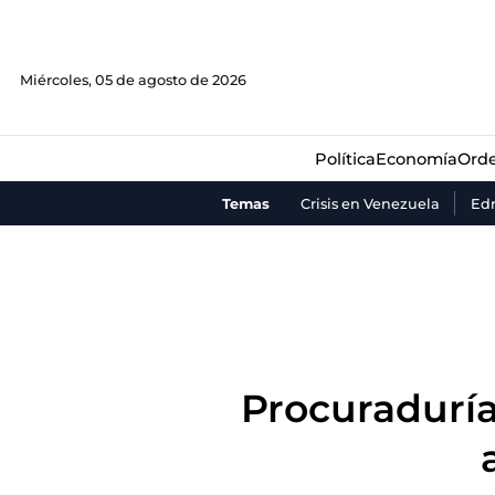
Política
Economía
Orde
Miércoles, 05 de agosto de 2026
Política
Economía
Orde
Temas
Crisis en Venezuela
Ed
Procuradurí