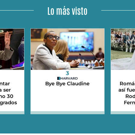
Lo más visto
3
HARVARD
ntar
Bye Bye Claudine
Román
a ser
así fu
mo 30
Rod
sgrados
Fer