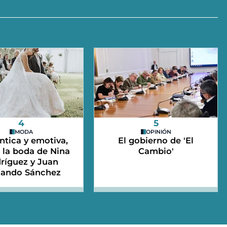
4
5
MODA
OPINIÓN
tica y emotiva,
El gobierno de 'El
e la boda de Nina
Cambio'
ríguez y Juan
nando Sánchez