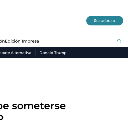
ión
Edición Impresa
Suscríbase
ión
Edición Impresa
bate Alternativa
Donald Trump
be someterse
P