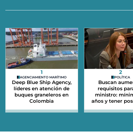
1
2
AGENCIAMIENTO MARÍTIMO
POLÍTICA
Deep Blue Ship Agency,
Buscan aume
líderes en atención de
requisitos par
buques graneleros en
ministro: míni
Colombia
años y tener po