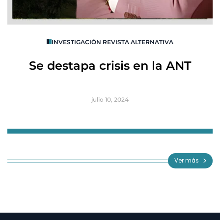
O
INVESTIGACIÓN REVISTA ALTERNATIVA
R
Se destapa crisis en la ANT
B
julio 10, 2024
Item
1
of
Ver más
3