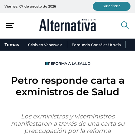
Suscríbase
Viernes, 07 de agosto de 2026
Temas
Crisis en Venezuela
Edmundo González Urrutia
Ni
REFORMA A LA SALUD
Petro responde carta a
exministros de Salud
Los exministros y viceministros
manifestaron a través de una carta su
preocupación por la reforma