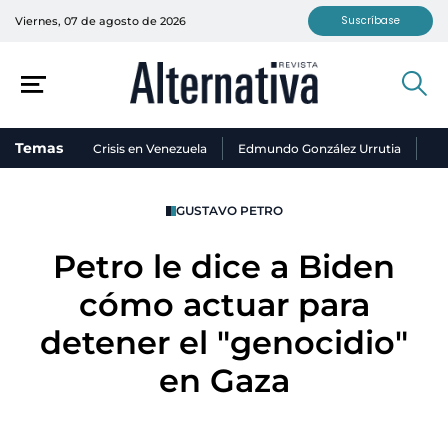
Suscríbase
Viernes, 07 de agosto de 2026
Temas
Crisis en Venezuela
Edmundo González Urrutia
Ni
GUSTAVO PETRO
Petro le dice a Biden
cómo actuar para
detener el "genocidio"
en Gaza