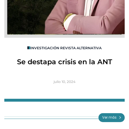
O
INVESTIGACIÓN REVISTA ALTERNATIVA
R
Se destapa crisis en la ANT
B
julio 10, 2024
Item
1
of
Ver más
3