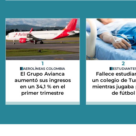
1
2
AEROLÍNEAS COLOMBIA
ESTUDIANTE
El Grupo Avianca
Fallece estudia
aumentó sus ingresos
un colegio de Tu
en un 34,1 % en el
mientras jugaba 
primer trimestre
de fútbol