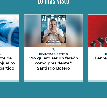
3
S
SANTIAGO BOTERO
nte de
“No quiero ser un faraón
El enre
njuelito
como presidente”:
partido
Santiago Botero