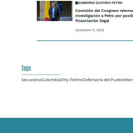
GOBIERNO GUSTAVO PETRO
Comisión del Congreso retoma
investigación a Petro por posib
financiación ilegal
diciembre 11, 2023
Tags
Secuestros
Colombia
Otty Patiño
Defensoría del Pueblo
Men