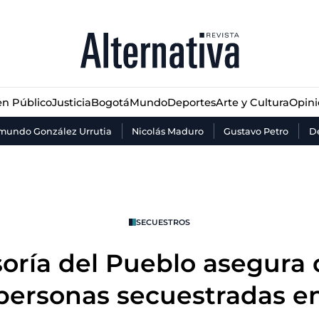
n Público
Justicia
Bogotá
Mundo
Deportes
Arte y Cultura
Opin
n Público
Justicia
Bogotá
Mundo
Deportes
Arte y Cultura
Opin
mundo González Urrutia
Nicolás Maduro
Gustavo Petro
De
SECUESTROS
oría del Pueblo asegura 
personas secuestradas e