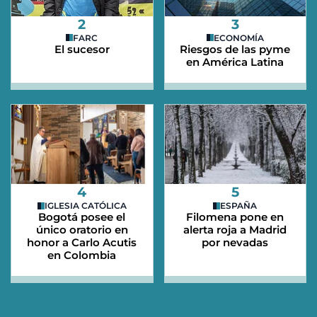
2
3
FARC
ECONOMÍA
El sucesor
Riesgos de las pyme
en América Latina
4
5
IGLESIA CATÓLICA
ESPAÑA
Bogotá posee el
Filomena pone en
único oratorio en
alerta roja a Madrid
honor a Carlo Acutis
por nevadas
en Colombia