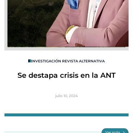
O
INVESTIGACIÓN REVISTA ALTERNATIVA
R
Se destapa crisis en la ANT
B
julio 10, 2024
Item
1
of
Ver más