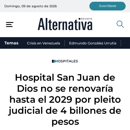
Suscríbase
Domingo, 09 de agosto de 2026
Temas
Crisis en Venezuela
Edmundo González Urrutia
Ni
HOSPITALES
Hospital San Juan de
Dios no se renovaría
hasta el 2029 por pleito
judicial de 4 billones de
pesos