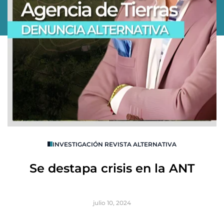
O
INVESTIGACIÓN REVISTA ALTERNATIVA
R
Se destapa crisis en la ANT
B
julio 10, 2024