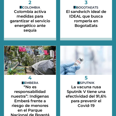
2
3
COLOMBIA
BOGOTAEATS
Colombia activa
El sandwich ideal de
medidas para
IDEAL que busca
garantizar el servicio
romperla en
energético ante
BogotaEats
sequía
4
5
EMBERA
SPUTNIK
“No es
La vacuna rusa
responsabilidad
Sputnik V tiene una
nuestra”: Indígenas
efectividad del 91,6%
Emberá frente a
para prevenir el
riesgo de menores
Covid-19
en el Parque
Nacional de Bogotá