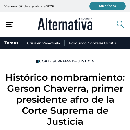
Suscríbase
Viernes, 07 de agosto de 2026
Temas
Crisis en Venezuela
Edmundo González Urrutia
Ni
CORTE SUPREMA DE JUSTICIA
Histórico nombramiento:
Gerson Chaverra, primer
presidente afro de la
Corte Suprema de
Justicia