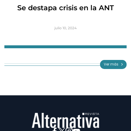
R
Se destapa crisis en la ANT
B
julio 10, 2024
Item
1
of
Ver más
3