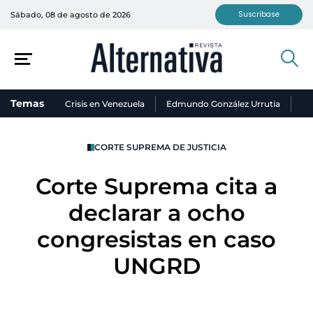
Suscríbase
Sábado, 08 de agosto de 2026
Temas
Crisis en Venezuela
Edmundo González Urrutia
Ni
CORTE SUPREMA DE JUSTICIA
Corte Suprema cita a
declarar a ocho
congresistas en caso
UNGRD