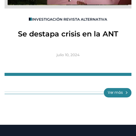
O
INVESTIGACIÓN REVISTA ALTERNATIVA
R
Se destapa crisis en la ANT
B
julio 10, 2024
Item
1
of
Ver más
3