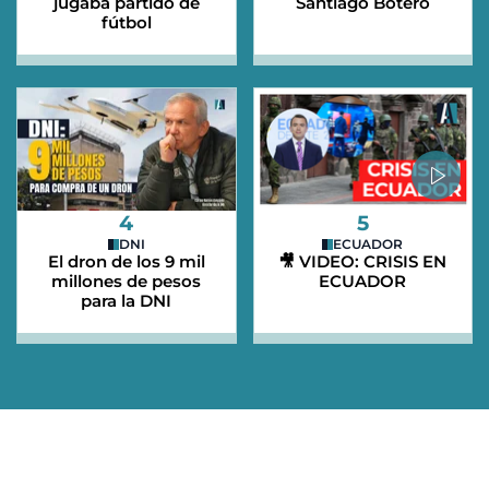
jugaba partido de
Santiago Botero
fútbol
4
5
DNI
ECUADOR
El dron de los 9 mil
🎥 VIDEO: CRISIS EN
millones de pesos
ECUADOR
para la DNI