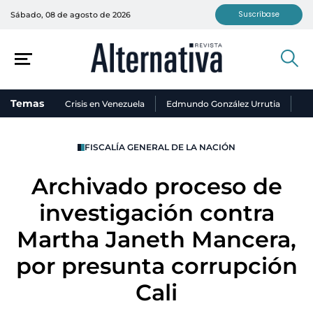
Suscríbase
Sábado, 08 de agosto de 2026
Temas
Crisis en Venezuela
Edmundo González Urrutia
Ni
FISCALÍA GENERAL DE LA NACIÓN
Archivado proceso de
investigación contra
Martha Janeth Mancera,
por presunta corrupción
Cali