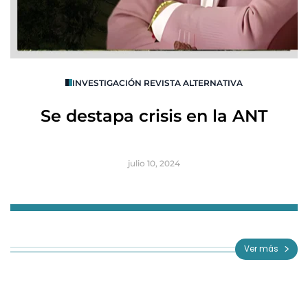
O
INVESTIGACIÓN REVISTA ALTERNATIVA
R
Se destapa crisis en la ANT
B
julio 10, 2024
Item
1
of
Ver más
3