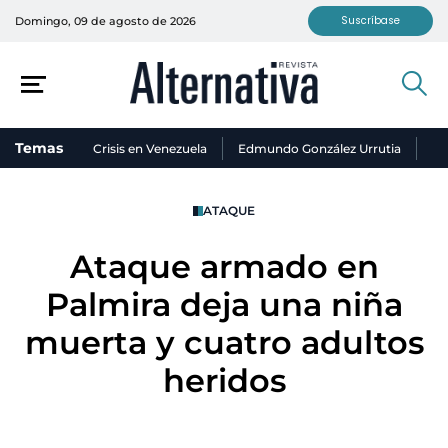
Suscríbase
Domingo, 09 de agosto de 2026
Temas
Crisis en Venezuela
Edmundo González Urrutia
Ni
ATAQUE
Ataque armado en
Palmira deja una niña
muerta y cuatro adultos
heridos