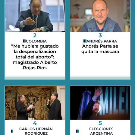
2
3
COLOMBIA
ANDRÉS PARRA
“Me hubiera gustado
Andrés Parra se
la despenalización
quita la máscara
total del aborto”:
magistrado Alberto
Rojas Ríos
4
5
CARLOS HERNÁN
ELECCIONES
RODRÍGUEZ
ARGENTINA