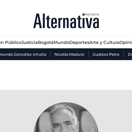
n Público
Justicia
Bogotá
Mundo
Deportes
Arte y Cultura
Opin
n Público
Justicia
Bogotá
Mundo
Deportes
Arte y Cultura
Opin
mundo González Urrutia
Nicolás Maduro
Gustavo Petro
De