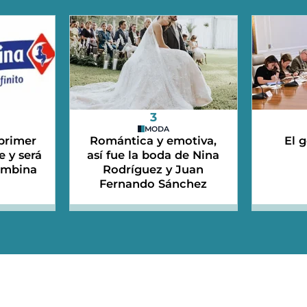
3
MODA
 primer
Romántica y emotiva,
El 
e y será
así fue la boda de Nina
ombina
Rodríguez y Juan
Fernando Sánchez