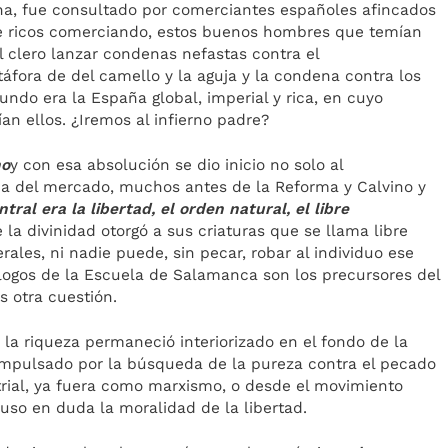
a, fue consultado por comerciantes españoles afincados
e ricos comerciando, estos buenos hombres que temían
 clero lanzar condenas nefastas contra el
fora de del camello y la aguja y la condena contra los
do era la España global, imperial y rica, en cuyo
n ellos. ¿Iremos al infierno padre?
no
y con esa absolución se dio inicio no solo al
a del mercado, muchos antes de la Reforma y Calvino y
tral era la libertad, el orden natural, el libre
la divinidad otorgó a sus criaturas que se llama libre
erales, ni nadie puede, sin pecar, robar al individuo ese
eólogos de la Escuela de Salamanca son los precursores del
s otra cuestión.
 la riqueza permaneció interiorizado en el fondo de la
IX impulsado por la búsqueda de la pureza contra el pecado
strial, ya fuera como marxismo, o desde el movimiento
puso en duda la moralidad de la libertad.