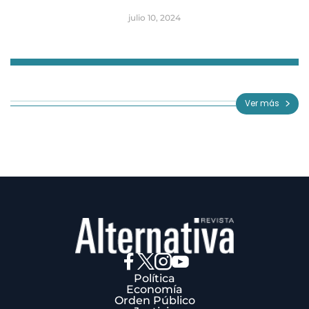
julio 10, 2024
Item
1
of
Ver más
3
Política
Economía
Orden Público