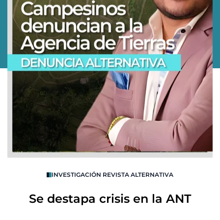
O
INVESTIGACIÓN REVISTA ALTERNATIVA
R
Se destapa crisis en la ANT
B