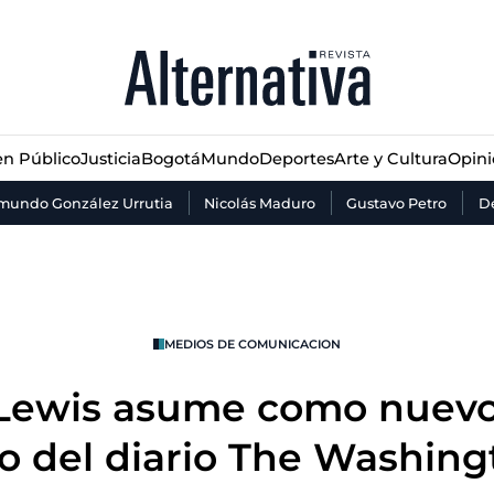
n Público
Justicia
Bogotá
Mundo
Deportes
Arte y Cultura
Opin
n Público
Justicia
Bogotá
Mundo
Deportes
Arte y Cultura
Opin
mundo González Urrutia
Nicolás Maduro
Gustavo Petro
De
MEDIOS DE COMUNICACION
Lewis asume como nuevo
vo del diario The Washing