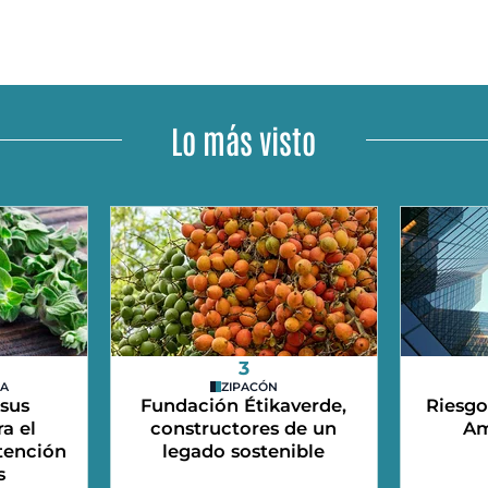
Lo más visto
3
DA
ZIPACÓN
 sus
Fundación Étikaverde,
Riesgo
a el
constructores de un
Am
etención
legado sostenible
s