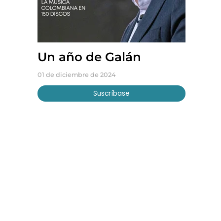
Un año de Galán
01 de diciembre de 2024
Suscríbase