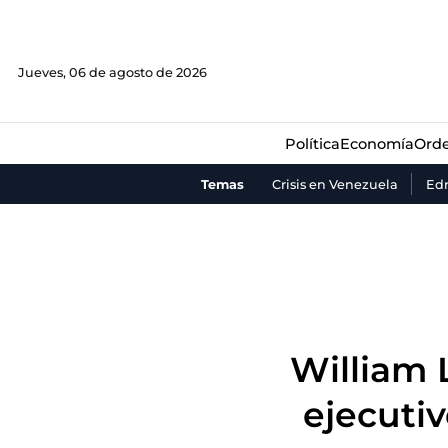
Política
Economía
Orde
Jueves, 06 de agosto de 2026
Política
Economía
Orde
Temas
Crisis en Venezuela
Ed
William 
ejecuti