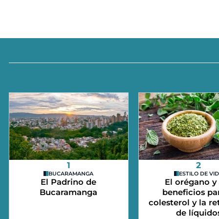
1
2
BUCARAMANGA
ESTILO DE VI
El Padrino de
El orégano y
Bucaramanga
beneficios par
colesterol y la r
de líquido