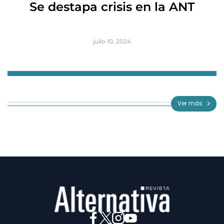
Se destapa crisis en la ANT
B
julio 10, 2024
Item
1
of
Ver más
3