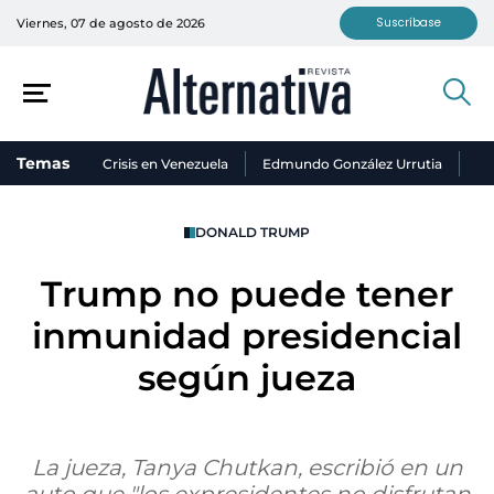
Suscríbase
Viernes, 07 de agosto de 2026
Temas
Crisis en Venezuela
Edmundo González Urrutia
Ni
DONALD TRUMP
Trump no puede tener
inmunidad presidencial
según jueza
La jueza, Tanya Chutkan, escribió en un