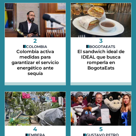
2
3
COLOMBIA
BOGOTAEATS
Colombia activa
El sandwich ideal de
medidas para
IDEAL que busca
garantizar el servicio
romperla en
energético ante
BogotaEats
sequía
4
5
EMBERA
GUSTAVO PETRO