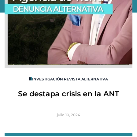
O
INVESTIGACIÓN REVISTA ALTERNATIVA
R
Se destapa crisis en la ANT
B
julio 10, 2024