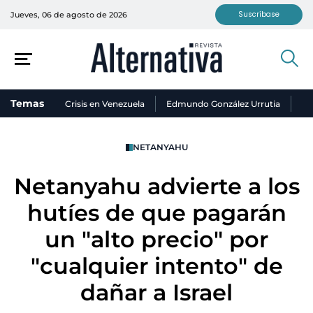
Suscríbase
Jueves, 06 de agosto de 2026
Temas
Crisis en Venezuela
Edmundo González Urrutia
Ni
NETANYAHU
Netanyahu advierte a los
hutíes de que pagarán
un "alto precio" por
"cualquier intento" de
dañar a Israel