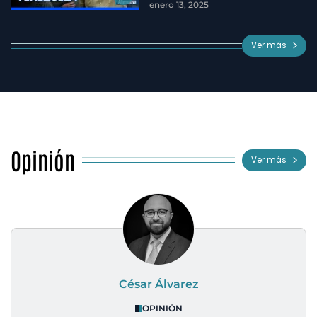
enero 13, 2025
Ver más
Opinión
Ver más
César Álvarez
OPINIÓN