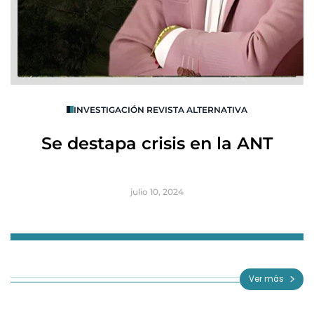
O
INVESTIGACIÓN REVISTA ALTERNATIVA
R
Se destapa crisis en la ANT
B
julio 10, 2024
Item
1
of
Ver más
3