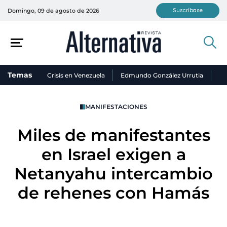
Suscríbase
Domingo, 09 de agosto de 2026
Temas
Crisis en Venezuela
Edmundo González Urrutia
Ni
MANIFESTACIONES
Miles de manifestantes
en Israel exigen a
Netanyahu intercambio
de rehenes con Hamás