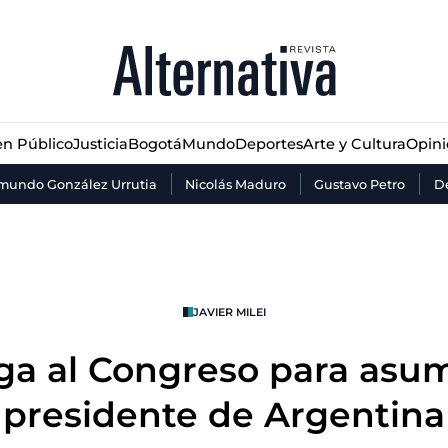
n Público
Justicia
Bogotá
Mundo
Deportes
Arte y Cultura
Opin
n Público
Justicia
Bogotá
Mundo
Deportes
Arte y Cultura
Opin
mundo González Urrutia
Nicolás Maduro
Gustavo Petro
De
JAVIER MILEI
lega al Congreso para asu
presidente de Argentina