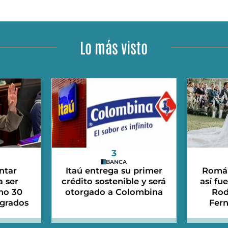
Lo más visto
3
BANCA
ntar
Itaú entrega su primer
Román
a ser
crédito sostenible y será
así fu
mo 30
otorgado a Colombina
Rod
sgrados
Fer