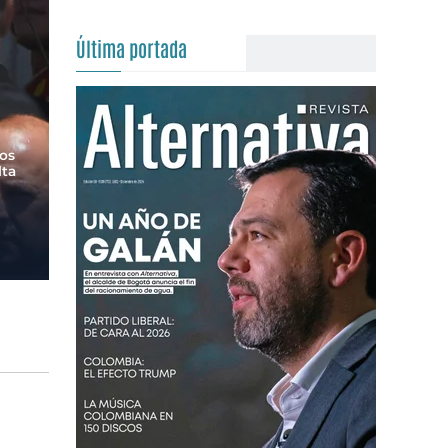
Última portada
dos
lta