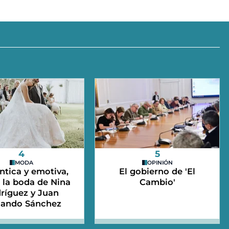
4
5
MODA
OPINIÓN
tica y emotiva,
El gobierno de 'El
e la boda de Nina
Cambio'
ríguez y Juan
nando Sánchez