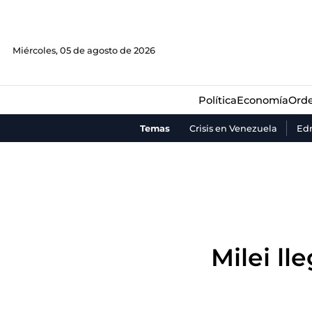
Política
Economía
Orde
Miércoles, 05 de agosto de 2026
Política
Economía
Orde
Temas
Crisis en Venezuela
Ed
Milei l