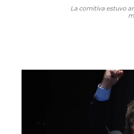
La comitiva estuvo a
m