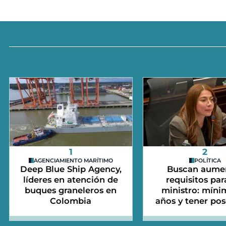
1
2
AGENCIAMIENTO MARÍTIMO
POLÍTICA
Deep Blue Ship Agency,
Buscan aume
líderes en atención de
requisitos par
buques graneleros en
ministro: míni
Colombia
años y tener po