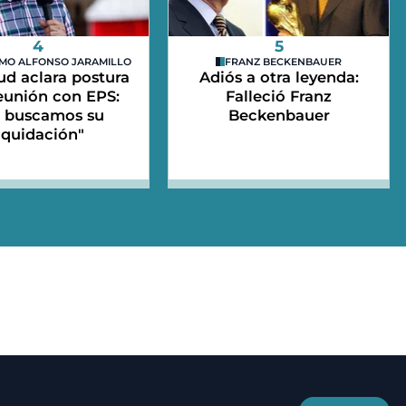
4
5
MO ALFONSO JARAMILLO
FRANZ BECKENBAUER
ud aclara postura
Adiós a otra leyenda:
reunión con EPS:
Falleció Franz
 buscamos su
Beckenbauer
iquidación"