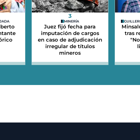
3
EJADA
MINERÍA
GUILLER
lberto
Juez fijó fecha para
Minsal
ntante
imputación de cargos
tras 
órico
en caso de adjudicación
"No
irregular de títulos
l
mineros