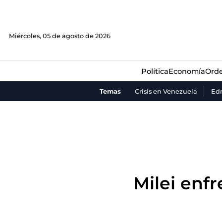
Política
Economía
Orde
Miércoles, 05 de agosto de 2026
Política
Economía
Orde
Temas
Crisis en Venezuela
Ed
Milei enf