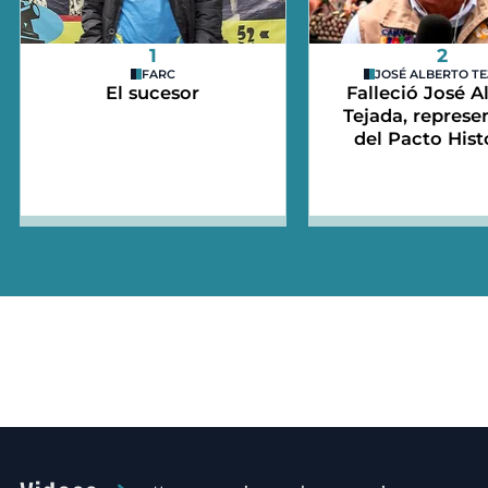
1
2
FARC
JOSÉ ALBERTO T
El sucesor
Falleció José A
Tejada, represe
del Pacto Hist