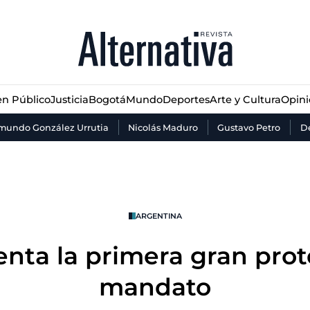
n Público
Justicia
Bogotá
Mundo
Deportes
Arte y Cultura
Opin
n Público
Justicia
Bogotá
Mundo
Deportes
Arte y Cultura
Opin
mundo González Urrutia
Nicolás Maduro
Gustavo Petro
De
ARGENTINA
renta la primera gran prot
mandato